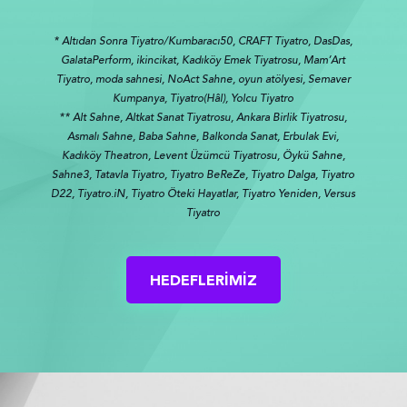
* Altıdan Sonra Tiyatro/Kumbaracı50, CRAFT Tiyatro, DasDas,
GalataPerform, ikincikat, Kadıköy Emek Tiyatrosu, Mam’Art
Tiyatro, moda sahnesi, NoAct Sahne, oyun atölyesi, Semaver
Kumpanya, Tiyatro(Hâl), Yolcu Tiyatro
** Alt Sahne, Altkat Sanat Tiyatrosu, Ankara Birlik Tiyatrosu,
Asmalı Sahne, Baba Sahne, Balkonda Sanat, Erbulak Evi,
Kadıköy Theatron, Levent Üzümcü Tiyatrosu, Öykü Sahne,
Sahne3, Tatavla Tiyatro, Tiyatro BeReZe, Tiyatro Dalga, Tiyatro
D22, Tiyatro.iN, Tiyatro Öteki Hayatlar, Tiyatro Yeniden, Versus
Tiyatro
HEDEFLERİMİZ