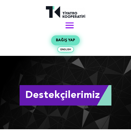
BAĞIŞ YAP
ENGLISH
Destekçilerimiz