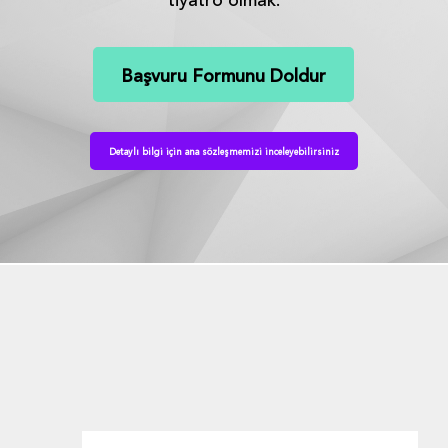
tiyatro olmak.
Başvuru Formunu Doldur
Detaylı bilgi için ana sözleşmemizi inceleyebilirsiniz