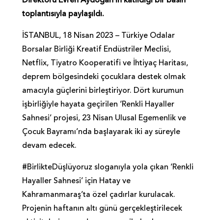
Direktörü Evren Aydoğan’ın katıldığı bir basın
toplantısıyla paylaşıldı.
İSTANBUL, 18 Nisan 2023 – Türkiye Odalar
Borsalar Birliği Kreatif Endüstriler Meclisi,
Netflix, Tiyatro Kooperatifi ve İhtiyaç Haritası,
deprem bölgesindeki çocuklara destek olmak
amacıyla güçlerini birleştiriyor. Dört kurumun
işbirliğiyle hayata geçirilen ‘Renkli Hayaller
Sahnesi’ projesi, 23 Nisan Ulusal Egemenlik ve
Çocuk Bayramı’nda başlayarak iki ay süreyle
devam edecek.
#BirlikteDüşlüyoruz sloganıyla yola çıkan ‘Renkli
Hayaller Sahnesi’ için Hatay ve
Kahramanmaraş’ta özel çadırlar kurulacak.
Projenin haftanın altı günü gerçekleştirilecek