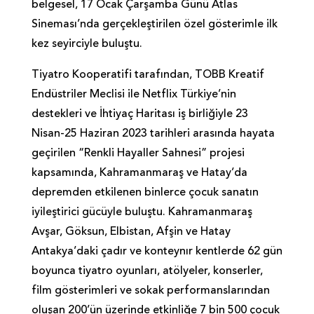
belgesel, 17 Ocak Çarşamba Günü Atlas
Sineması’nda gerçekleştirilen özel gösterimle ilk
kez seyirciyle buluştu.
Tiyatro Kooperatifi tarafından, TOBB Kreatif
Endüstriler Meclisi ile Netflix Türkiye’nin
destekleri ve İhtiyaç Haritası iş birliğiyle 23
Nisan-25 Haziran 2023 tarihleri arasında hayata
geçirilen “Renkli Hayaller Sahnesi” projesi
kapsamında, Kahramanmaraş ve Hatay’da
depremden etkilenen binlerce çocuk sanatın
iyileştirici gücüyle buluştu. Kahramanmaraş
Avşar, Göksun, Elbistan, Afşin ve Hatay
Antakya’daki çadır ve konteynır kentlerde 62 gün
boyunca tiyatro oyunları, atölyeler, konserler,
film gösterimleri ve sokak performanslarından
oluşan 200’ün üzerinde etkinliğe 7 bin 500 çocuk