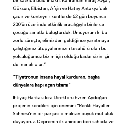
bir katkıda bulunmaktı. Kahramanmaraş Avşar,
Göksun, Elbistan, Afşin ve Hatay Antakya’daki
çadır ve konteynır kentlerde 62 gün boyunca
200’ün üzerinde etkinlik aracılığıyla binlerce
çocuğu sanatla buluşturduk. Umuyorum ki bu
zorlu süreçte, elimizden geldiğince yaratmaya
çalıştığımız ütopyalarımızın tezahürü olan bu
yolculuğumuz bizim için olduğu kadar sizin için
de manalı olur.”
“Tiyatronun insana hayal kurduran, başka
dünyalara kapı açan tılsımı”
İhtiyaç Haritası İcra Direktörü Evren Aydoğan
projenin kendileri için önemini “Renkli Hayaller
Sahnesi’nin bir parçası olmaktan büyük mutluluk
duyuyoruz. Depremin ilk anından beri sahada ve