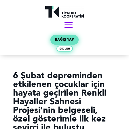
BAĞIŞ YAP
ENGLISH
6 Şubat depreminden
etkilenen çocuklar için
hayata geçirilen Renkli
Hayaller Sahnesi
Projesi’nin belgeseli,
özel gösterimle ilk kez
seyirci ile buluştu