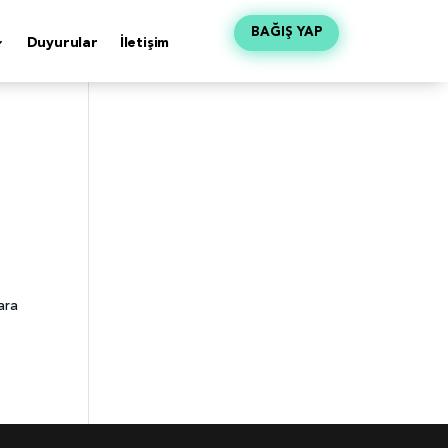
BAĞIŞ YAP
Duyurular
İletişim
ara