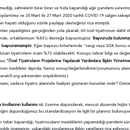
demediği, sahnelerin birer birer ve hızla kapandığı ağır pandemi süreci
toplantımız ve 20 Mart ile 27 Mart 2020 tarihli COVID-19 salgını sebepl
nın hayati olduğunu sizinle paylaşıp desteğinizi rica etmiştik.
unları yaşadığımız gerçeğinden yola çıkarak; 60 özel tiyatronun dahil 
linde, ortaklarımızın %43’ü desteğe başvurmuştur.
Başvuruda bulunmay
 başvuramamıştır
. Eğer başvuru kriterlerinde “vergi veya SGK borcu 
nan tiyatroların oranı %72 olabilecekti. Konuyu tekrar bilgi ve değer
umuz
“Özel Tiyatroların Projelerine Yapılacak Yardımlara İlişkin Yönetme
gören maddeler dışında, henüz sonuç/değerlendirme/yorumunuzu alamadığ
atifi.org adresinden erişebilirsiniz.)
mı, sadece tiyatro alanında faaliyet gösteren kurumlar mıdır? Destek
 kodlarının kullanımı
idi. Üzerine düşünülerek, mevcut düzende hiçbir 
tiğini düşündüğümüz bu standardizasyon ile ilgili bir planınız bulunuy
r teker kapandığı, tiyatrocuların mesleklerini yapamadığı pandemi sürec
cılığı önemsiyor, yukarıdaki sorularımıza ilişkin yanıtlarını rica ediyoruz.