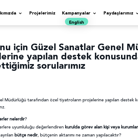
kımızda
Projelerimiz
Kampanyalar
Paydaşlarımız
English
nu için Güzel Sanatlar Genel M
jelerine yapılan destek konusund
ettiğimiz sorularımız
l Müdürlüğü tarafından özel tiyatroların projelerine yapılan destek 
ız.
terler nelerdir
?
iterlere uyumluluğu değerlendiren
kurulda görev alan kişi veya kurumlar
 ayrılan
bütçe nedir
, bütçenin aktarımı ne zaman yapılacaktır?