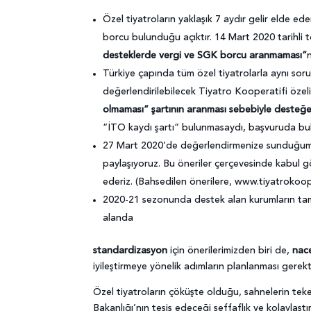
Özel tiyatroların yaklaşık 7 aydır gelir elde e
borcu bulunduğu açıktır. 14 Mart 2020 tarihli 
desteklerde vergi ve SGK borcu aranmaması”
Türkiye çapında tüm özel tiyatrolarla aynı sor
değerlendirilebilecek Tiyatro Kooperatifi öze
olmaması” şartının aranması
sebebiyle desteğe
“İTO kaydı şartı” bulunmasaydı, başvuruda bulu
27 Mart 2020’de değerlendirmenize sunduğ
paylaşıyoruz. Bu öneriler çerçevesinde kabul 
ederiz. (Bahsedilen önerilere, www.tiyatrokooper
2020-21 sezonunda destek alan kurumların tama
alanda
standardizasyon
için önerilerimizden biri de,
nace
iyileştirmeye yönelik adımların planlanması gerek
Özel tiyatroların çöküşte olduğu, sahnelerin teke
Bakanlığı’nın tesis edeceği şeffaflık ve kolaylaştırı