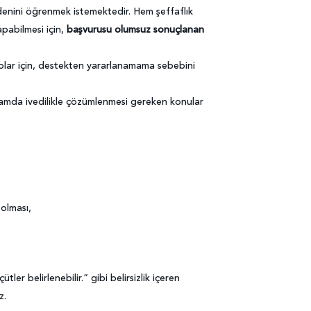
enini öğrenmek istemektedir. Hem şeffaflık
pabilmesi için,
başvurusu olumsuz sonuçlanan
olar için, destekten yararlanamama sebebini
samda ivedilikle çözümlenmesi gereken konular
 olması,
 belirlenebilir.” gibi belirsizlik içeren
z.