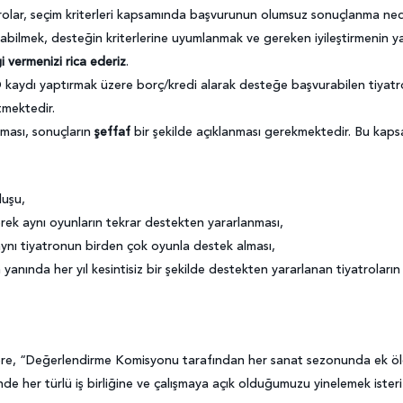
olar, seçim kriterleri kapsamında başvurunun olumsuz sonuçlanma ned
abilmek, desteğin kriterlerine uyumlanmak ve gereken iyileştirmenin ya
i vermenizi rica ederiz
.
kaydı yaptırmak üzere borç/kredi alarak desteğe başvurabilen tiyatr
tmektedir.
lması, sonuçların
şeffaf
bir şekilde açıklanması gerekmektedir. Bu kap
luşu,
erek aynı oyunların tekrar destekten yararlanması,
 aynı tiyatronun birden çok oyunla destek alması,
anında her yıl kesintisiz bir şekilde destekten yararlanan tiyatroların
e, “Değerlendirme Komisyonu tarafından her sanat sezonunda ek ölçütler
e her türlü iş birliğine ve çalışmaya açık olduğumuzu yinelemek isteri