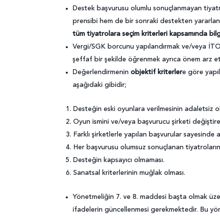
Destek başvurusu olumlu sonuçlanmayan tiyatr
prensibi hem de bir sonraki destekten yararlan
tüm tiyatrolara seçim kriterleri kapsamında bilg
Vergi/SGK borcunu yapılandırmak ve/veya İTO 
şeffaf bir şekilde öğrenmek ayrıca önem arz e
Değerlendirmenin
objektif kriterler
e göre yapı
aşağıdaki gibidir;
Desteğin eski oyunlara verilmesinin adaletsiz o
Oyun ismini ve/veya başvurucu şirketi değiştir
Farklı şirketlerle yapılan başvurular sayesinde
Her başvurusu olumsuz sonuçlanan tiyatroların y
Desteğin kapsayıcı olmaması.
Sanatsal kriterlerinin muğlak olması.
Yönetmeliğin 7. ve 8. maddesi başta olmak üzer
ifadelerin güncellenmesi gerekmektedir. Bu yönd