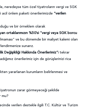
nde, neredeyse tüm özel tiyatroların vergi ve SGK
i acil önlem paketi önerilerimizde
“verilen
olduğu ve bir örneklem olarak
an ortaklarımızın %50’si “vergi veya SGK borcu
olmaması” ve bu dönemde bir maliyet kalemi olan
lendirmenize sunarız.
lik Değişikliği Hakkında Önerilerimiz”
i tekrar
ımız önerilerimiz için de görüşlerinizi rica
ten yararlanan kurumların belirlenmesi ve
tiyatronun zarar görmeyeceği şekilde
or mu?
inde verilen destekle ilgili T.C. Kültür ve Turizm